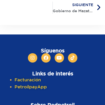
SIGUIENTE
Gobierno de Mazatlán, Jumapam y Redpetroil refuerzan campaña “Yo Reciclo mi Aceite”
Síguenos
Links de interés​
Facturación
PetroilpayApp
Sobre Redpetroil​